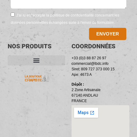
J'ai lu et j'accepte la politique de confidentialité concernant les
données personnelles échangées suite à l'envoi du formulaire.
ENVOYER
NOS PRODUITS
COORDONNÉES
+33 (0)3 88 87 26 97
commercial@lbdc.info
Siret: 809 727 373 000 15
ACCESSOIRES ET OUTILLAGE
BANDES PÉRIPHÉRIQUES
RÉSILIENTS PHONIQUES
Ape: 4673 A
Dépôt :
2 Zone Artisanale
67140 ANDLAU
FRANCE