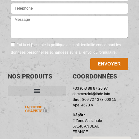
J'ai lu et j'accepte la politique de confidentialité concernant les
données personnelles échangées suite à l'envoi du formulaire.
ENVOYER
NOS PRODUITS
COORDONNÉES
+33 (0)3 88 87 26 97
commercial@lbdc.info
Siret: 809 727 373 000 15
ACCESSOIRES ET OUTILLAGE
BANDES PÉRIPHÉRIQUES
RÉSILIENTS PHONIQUES
Ape: 4673 A
Dépôt :
2 Zone Artisanale
67140 ANDLAU
FRANCE