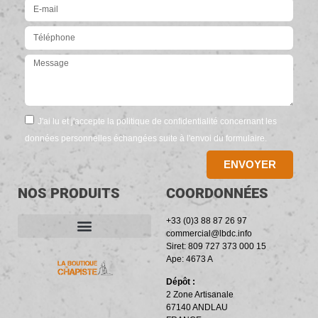
J'ai lu et j'accepte la politique de confidentialité concernant les
données personnelles échangées suite à l'envoi du formulaire.
ENVOYER
NOS PRODUITS
COORDONNÉES
+33 (0)3 88 87 26 97
commercial@lbdc.info
Siret: 809 727 373 000 15
ACCESSOIRES ET OUTILLAGE
BANDES PÉRIPHÉRIQUES
RÉSILIENTS PHONIQUES
Ape: 4673 A
Dépôt :
2 Zone Artisanale
67140 ANDLAU