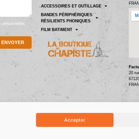
FRA
ACCESSOIRES ET OUTILLAGE
BANDES PÉRIPHÉRIQUES
RÉSILIENTS PHONIQUES
es personnelles
FILM BATIMENT
ENVOYER
Factu
20 ru
6712
FRA
Accepter
TIONS LÉGALES
POLITIQUE DE COOKIES
POLITIQUE DE C
SITE RÉALISÉ PAR KRYSALIDESIGN