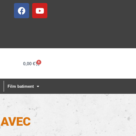
0
0,00
€
Film batiment
 AVEC