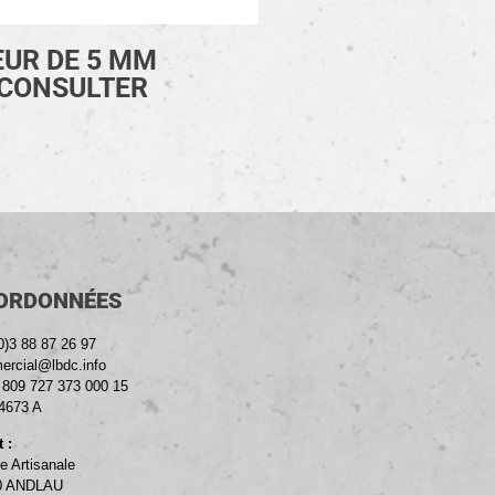
UR DE 5 MM
 CONSULTER
ORDONNÉES
0)3 88 87 26 97
rcial@lbdc.info
: 809 727 373 000 15
4673 A
 :
e Artisanale
0 ANDLAU