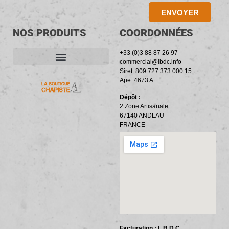
ENVOYER
NOS PRODUITS
COORDONNÉES
+33 (0)3 88 87 26 97
commercial@lbdc.info
Siret: 809 727 373 000 15
ACCESSOIRES ET OUTILLAGE
BANDES PÉRIPHÉRIQUES
RÉSILIENTS PHONIQUES
Ape: 4673 A
Dépôt :
2 Zone Artisanale
67140 ANDLAU
FRANCE
Facturation : L.B.D.C