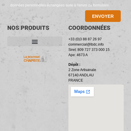
données personnelles échangées suite à l'envoi du formulaire.
ENVOYER
NOS PRODUITS
COORDONNÉES
+33 (0)3 88 87 26 97
commercial@lbdc.info
Siret: 809 727 373 000 15
ACCESSOIRES ET OUTILLAGE
BANDES PÉRIPHÉRIQUES
RÉSILIENTS PHONIQUES
Ape: 4673 A
Dépôt :
2 Zone Artisanale
67140 ANDLAU
FRANCE