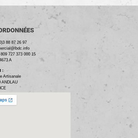
ORDONNÉES
0)3 88 87 26 97
rcial@lbdc.info
: 809 727 373 000 15
4673 A
 :
e Artisanale
0 ANDLAU
NCE