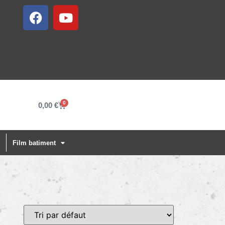
0
0,00
€
Film batiment