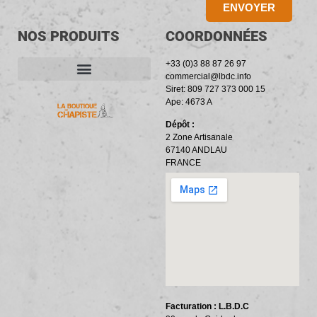
ENVOYER
NOS PRODUITS
COORDONNÉES
+33 (0)3 88 87 26 97
commercial@lbdc.info
Siret: 809 727 373 000 15
ACCESSOIRES ET OUTILLAGE
BANDES PÉRIPHÉRIQUES
RÉSILIENTS PHONIQUES
Ape: 4673 A
Dépôt :
2 Zone Artisanale
67140 ANDLAU
FRANCE
Facturation : L.B.D.C