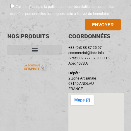
J'ai lu et j'accepte la politique de confidentialité concernant les
données personnelles échangées suite à l'envoi du formulaire.
ENVOYER
NOS PRODUITS
COORDONNÉES
+33 (0)3 88 87 26 97
commercial@lbdc.info
Siret: 809 727 373 000 15
ACCESSOIRES ET OUTILLAGE
BANDES PÉRIPHÉRIQUES
RÉSILIENTS PHONIQUES
Ape: 4673 A
Dépôt :
2 Zone Artisanale
67140 ANDLAU
FRANCE