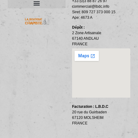
+33 (0)3 88 87 26 97
commercial@lbdc.info
Siret: 809 727 373 000 15
ACCESSOIRES ET OUTILLAGE
BANDES PÉRIPHÉRIQUES
RÉSILIENTS PHONIQUES
Ape: 4673 A
Dépôt :
2 Zone Artisanale
67140 ANDLAU
FRANCE
Facturation : L.B.D.C
20 rue du Guirbaden
67120 MOLSHEIM
FRANCE