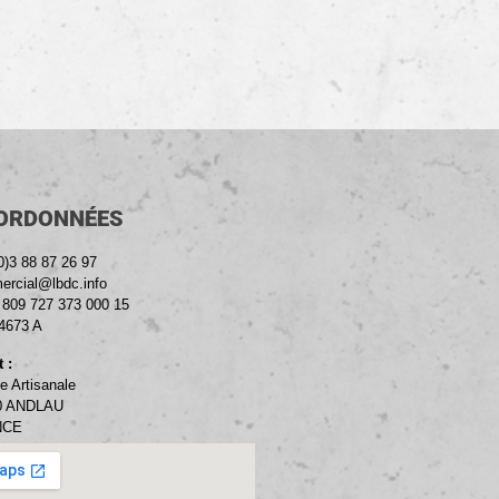
ORDONNÉES
0)3 88 87 26 97
rcial@lbdc.info
: 809 727 373 000 15
4673 A
 :
e Artisanale
0 ANDLAU
NCE