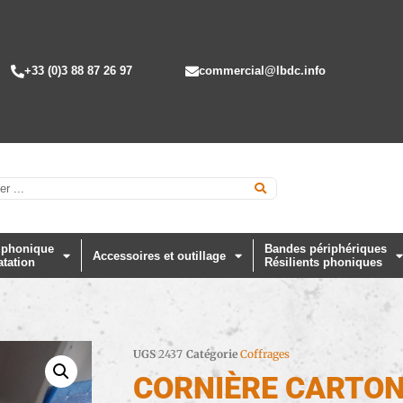
+33 (0)3 88 87 26 97
commercial@lbdc.info
 phonique
Bandes périphériques
Accessoires et outillage
atation
Résilients phoniques
UGS
2437
Catégorie
Coffrages
CORNIÈRE CARTON