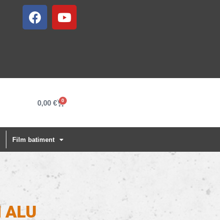
0
0,00
€
Film batiment
 ALU