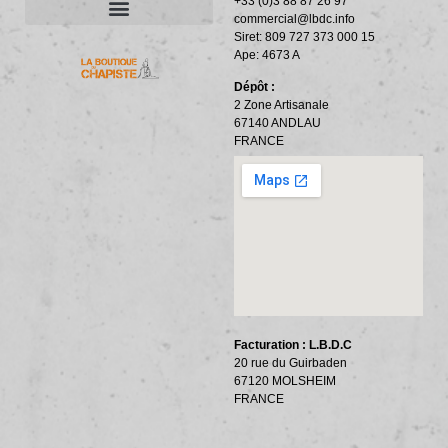
+33 (0)3 88 87 26 97
commercial@lbdc.info
Siret: 809 727 373 000 15
ACCESSOIRES ET OUTILLAGE
BANDES PÉRIPHÉRIQUES
RÉSILIENTS PHONIQUES
Ape: 4673 A
Dépôt :
2 Zone Artisanale
67140 ANDLAU
FRANCE
Facturation : L.B.D.C
20 rue du Guirbaden
67120 MOLSHEIM
FRANCE