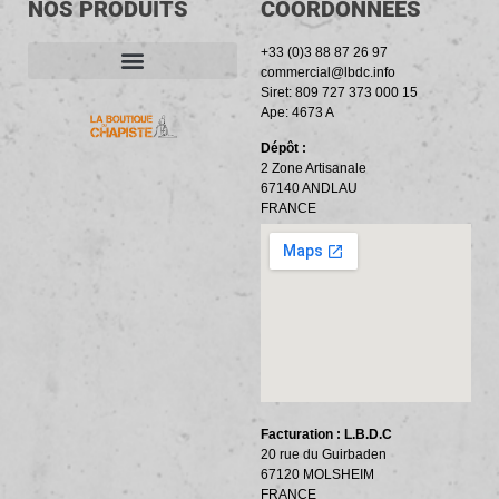
NOS PRODUITS
COORDONNÉES
+33 (0)3 88 87 26 97
commercial@lbdc.info
Siret: 809 727 373 000 15
ACCESSOIRES ET OUTILLAGE
BANDES PÉRIPHÉRIQUES
RÉSILIENTS PHONIQUES
Ape: 4673 A
Dépôt :
2 Zone Artisanale
67140 ANDLAU
FRANCE
Facturation : L.B.D.C
20 rue du Guirbaden
67120 MOLSHEIM
FRANCE