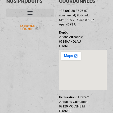
NOS PRODUITS
COORDONNÉES
+33 (0)3 88 87 26 97
commercial@lbdc.info
Siret: 809 727 373 000 15
ACCESSOIRES ET OUTILLAGE
BANDES PÉRIPHÉRIQUES
RÉSILIENTS PHONIQUES
Ape: 4673 A
Dépôt :
2 Zone Artisanale
67140 ANDLAU
FRANCE
Facturation : L.B.D.C
20 rue du Guirbaden
67120 MOLSHEIM
FRANCE