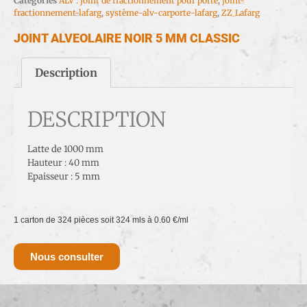
Catégories
ALV : joint de fractionnement pour porte
,
joint-
fractionnement-lafarg
,
système-alv-carporte-lafarg
,
ZZ_Lafarg
JOINT ALVEOLAIRE NOIR 5 MM CLASSIC
Description
DESCRIPTION
Latte de 1000 mm
Hauteur : 40 mm
Epaisseur : 5 mm
1 carton de 324 pièces soit 324 mls à 0.60 €/ml
Nous consulter