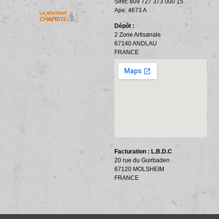
Siret: 809 727 373 000 15
ACCESSOIRES ET OUTILLAGE
BANDES PÉRIPHÉRIQUES
RÉSILIENTS PHONIQUES
Ape: 4673 A
Dépôt :
2 Zone Artisanale
67140 ANDLAU
FRANCE
Facturation : L.B.D.C
20 rue du Guirbaden
67120 MOLSHEIM
FRANCE