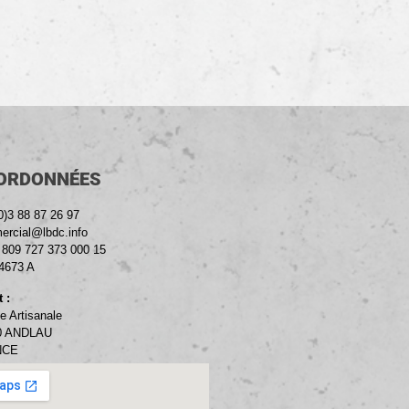
ORDONNÉES
0)3 88 87 26 97
rcial@lbdc.info
: 809 727 373 000 15
4673 A
 :
e Artisanale
0 ANDLAU
NCE