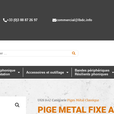
+33 (0)3 88 87 26 97
commercial@lbdc.info
 phonique
Bandes périphériques
Accessoires et outillage
atation
Résilients phoniques
UGS
1442
Catégorie
Piges Métal Classique
PIGE METAL FIXE 