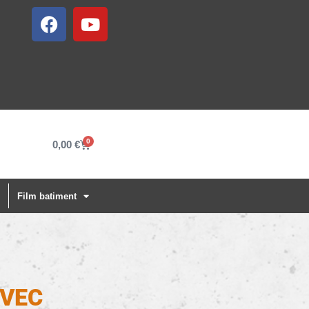
0
0,00
€
Film batiment
AVEC