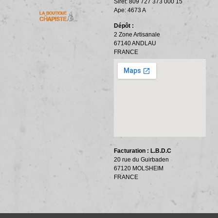
Siret: 809 727 373 000 15
ACCESSOIRES ET OUTILLAGE
BANDES PÉRIPHÉRIQUES
RÉSILIENTS PHONIQUES
Ape: 4673 A
Dépôt :
2 Zone Artisanale
67140 ANDLAU
FRANCE
Facturation : L.B.D.C
20 rue du Guirbaden
67120 MOLSHEIM
FRANCE