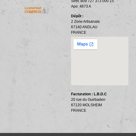
Siret: 809 727 373 000 15
ACCESSOIRES ET OUTILLAGE
BANDES PÉRIPHÉRIQUES
RÉSILIENTS PHONIQUES
Ape: 4673 A
Dépôt :
2 Zone Artisanale
67140 ANDLAU
FRANCE
Facturation : L.B.D.C
20 rue du Guirbaden
67120 MOLSHEIM
FRANCE