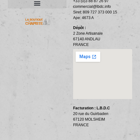
+33 (0)3 88 87 26 97
commercial@lbdc.info
Siret: 809 727 373 000 15
ACCESSOIRES ET OUTILLAGE
BANDES PÉRIPHÉRIQUES
RÉSILIENTS PHONIQUES
Ape: 4673 A
Dépôt :
2 Zone Artisanale
67140 ANDLAU
FRANCE
Facturation : L.B.D.C
20 rue du Guirbaden
67120 MOLSHEIM
FRANCE